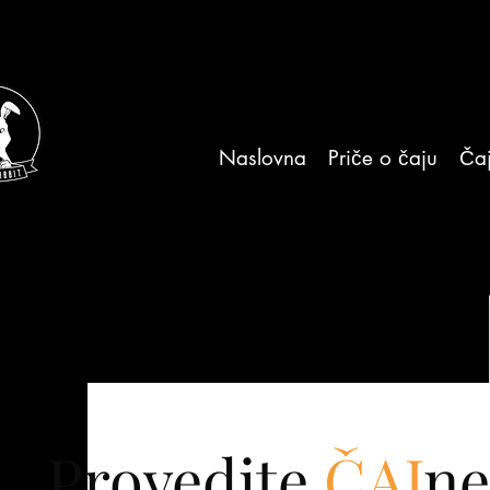
Naslovna
Priče o čaju
Čaj
Provedite
ČAJ
ne