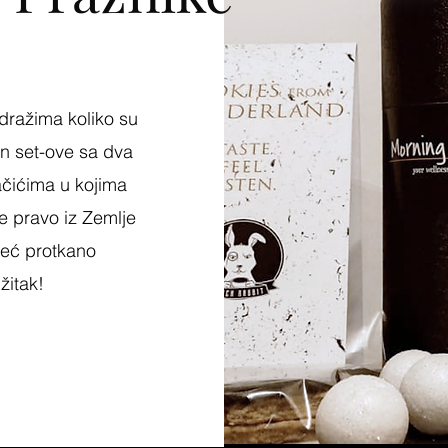
dražima koliko su
on set-ove sa dva
lačićima u kojima
ze pravo iz Zemlje
već protkano
žitak!