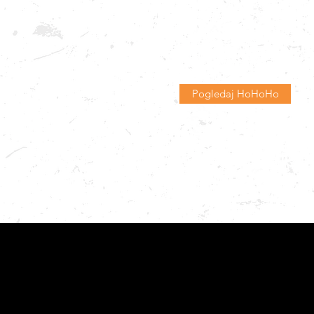
Pogledaj HoHoHo