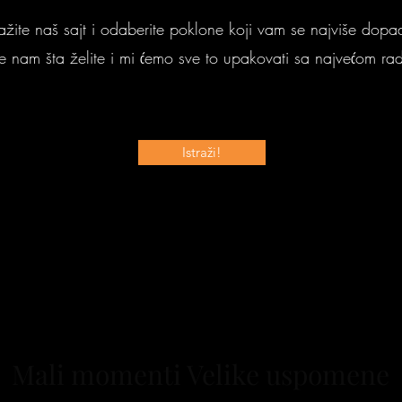
ražite naš sajt i odaberite poklone koji vam se najviše dopa
e nam šta želite i mi ćemo sve to upakovati sa najvećom ra
Istraži!
Mali momenti Velike uspomene