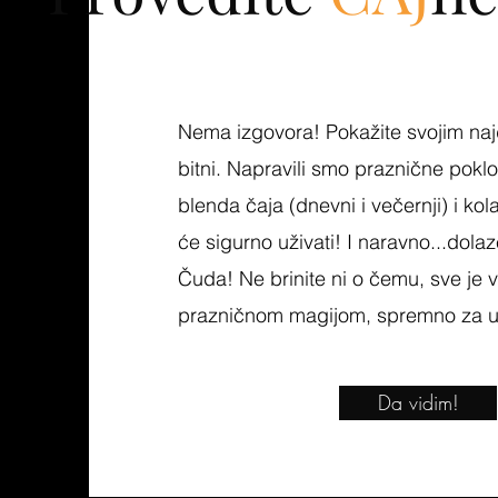
Nema izgovora! Pokažite svojim naj
bitni. Napravili smo praznične pokl
blenda čaja (dnevni i večernji) i ko
će sigurno uživati! I naravno...dola
Čuda! Ne brinite ni o čemu, sve je 
prazničnom magijom, spremno za u
Da vidim!