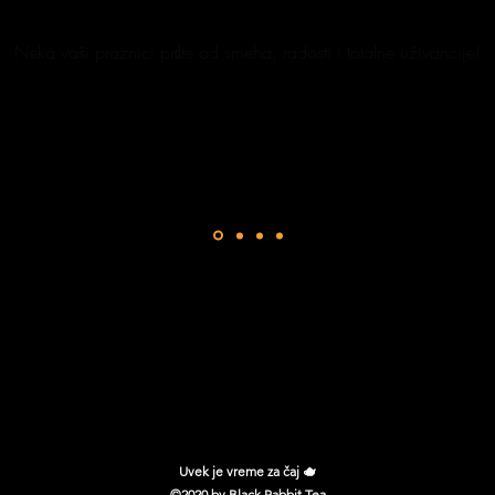
Neka vaši praznici prđte od smeha, radosti i totalne uživancije!
Uvek je vreme za čaj 🫖
©2020 by Black Rabbit Tea