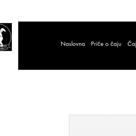
Naslovna
Priče o čaju
Čaj