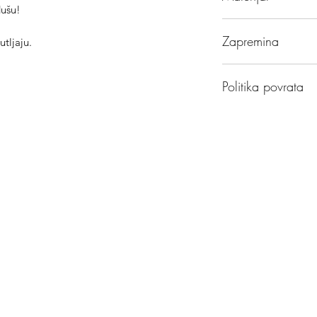
dušu!
Keramika
Zapremina
utljaju.
250 ml
Politika povrata
Upoznajte se sa
Pol
Za više informacija,
Pitanja