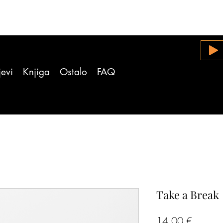
evi
Knjiga
Ostalo
FAQ
Take a Break
Price
14,00 €