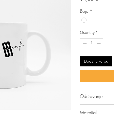
Boja
*
Quantity
*
Dodaj u korpu
Održavanje
Preporučujemo ručn
Materijal