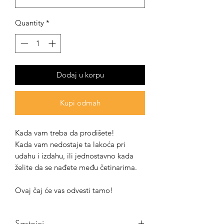
Quantity
*
Dodaj u korpu
Kupi odmah
Kada vam treba da prodišete!
Kada vam nedostaje ta lakoća pri
udahu i izdahu, ili jednostavno kada
želite da se nađete među četinarima.
Ovaj čaj će vas odvesti tamo!
Sastojci