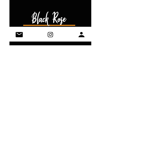
Black Rose
Out of stock
Uvek je vreme za čaj 🫖
©2020 by Black Rabbit Tea
Sva prava zadržana
Uslovi i Odredbe